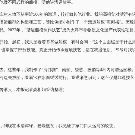
做不同式样的船模、听他讲漕运故事。
村人放下从事近500年的漕运，转行做其他行业。我的高祖父对漕运有
漕运船型的构造和工艺，等比例缩小制作了一个漕运船模“海邦摇”。历经
。2022年，“漕运船模制作技艺”成为天津市非物质文化遗产代表性项目
。起初，我只是看着爷爷做船模，有时会问：“这个曲面锯是干什么用
，也掌握了部分技能。真正开始传承这项技艺，是在我退伍后。爷爷对我说
这些年，我制作了“海邦摇”、南船、登悠、改俏等4种内河漕运船模
河边去放船，看着它在水面缓缓前行。我逐渐意识到：这不仅是非遗技艺
承人，本报记者龚相娟采访整理）
到现在水清岸绿、粉墙黛瓦，我见证了家门口大运河的蜕变。