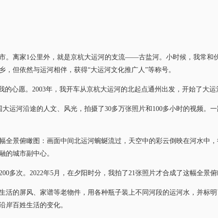
。离家1公里外，就是京杭大运河的支流——古盐河。小时候，我常和
乡，但依然与运河相伴，获得“大运河文化推广人”等称号。
的心愿。2003年，我开车从京杭大运河的北起点通州出发，开始了大运
运河沿途的人文、风光，拍摄了30多万张照片和100多小时的视频。一
全景俯瞰图：画面中间北运河蜿蜒流过，天空中的彩云倒映在河水中，
融的城市副中心。
多次。2022年5月，在夕阳时分，我拍了21张照片才合成了这幅全景
活的屏风、家谱等老物件，用各种瓶子装上不同河段的运河水，并标明
沿岸百姓生活的变化。