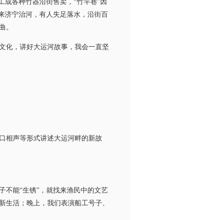
成各种竹器沿街售卖，“竹竿巷”因
来济宁治河，有人失足落水，沿街百
曲。
文化，讲好大运河故事，我会一直坚
口相声等形式讲述大运河畔的新故
不能“生锈”，就找来渔民中的文艺
新生活；晚上，我们表演船工号子、