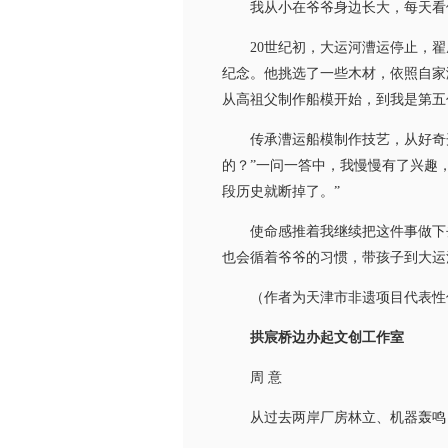
我从小在爷爷身边长大，每天看他
20世纪初，大运河漕运停止，翟庄
纪念。他挑选了一些木材，依照自家
从高祖父制作船模开始，到我是第五代
传承漕运船模制作技艺，从好奇开始
的？”一问一答中，我慢慢有了兴趣
段历史就断掉了。”
使命感推着我继续把这件事做下去。
也会循着爷爷的习惯，带孩子到大运
（作者为天津市非遗项目代表性传
拱宸桥边办起文创工作室
周 意
从过去两岸厂房林立、机器轰鸣，