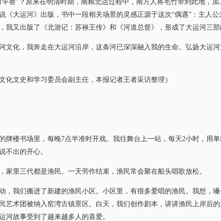
巷”？原来在明清时期，南粮北运过程中，南方人将毛竹带到此地，加工
说《大运河》出版，书中一段相关场景的灵感正源于这次“偶遇”：主人公
，我又出版了《北游记：苏禄王传》和《河道总督》，形成了大运河三部
河文化，我奔走在大运河沿岸，这条河已深深融入我的生命。弘扬大运河
化文史和学习委员会副主任，本报记者王者采访整理）
牌楼书场里，每晚7点半准时开戏。我往舞台上一站，每天2小时，用单
说不出的开心。
家里三代都是渔民。一天劳作结束，渔民常会聚在船头唱歌放松。
动，我们搬进了新建的渔民小区。小区里，有很多爱唱的渔民。我想，嗓子
民艺术团被纳入窑湾古镇景区。白天，我们创作剧本，讲讲渔民上岸后的
，运河故事受到了越来越多人的喜爱。