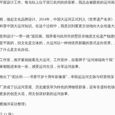
面设计工作。每当站上位于浙江杭州的拱宸桥，我总会被眼前的运河画
做起文化品牌设计。2014年，中国大运河正式列入《世界遗产名录》
科普中国大运河知识。在这个过程中，我意识到要更主动地向大众传递大
和设计“一带一路”巡回展。我带着与杭州市拱墅区非物质文化遗产钱塘
是平面的，但文化是立体的，大运河以一种传统而新颖的形式走向世界。
了什么是文化自信。
室，推开窗就能看见大运河。工作室外，挂着牌子“运河南端有个我”，
家都能进来坐一坐，感受运河生活，分享运河故事。
了“若比邻——书香守岁十周年影像展”，串联起运河文脉与邻里情深，
房成了以运河景观、历史建筑等为特色的博物馆群落，还有非遗特色场
更多的创意火花，用文创讲好新的运河故事。
窦瀚洋采访整理）
 11 版）