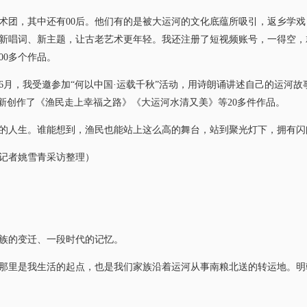
团，其中还有00后。他们有的是被大运河的文化底蕴所吸引，返乡学戏
新唱词、新主题，让古老艺术更年轻。我还注册了短视频账号，一得空，
00多个作品。
6月，我受邀参加“何以中国·运载千秋”活动，用诗朗诵讲述自己的运河故
们新创作了《渔民走上幸福之路》《大运河水清又美》等20多件作品。
人生。谁能想到，渔民也能站上这么高的舞台，站到聚光灯下，拥有闪
记者姚雪青采访整理）
的变迁、一段时代的记忆。
是我生活的起点，也是我们家族沿着运河从事南粮北送的转运地。明朝永