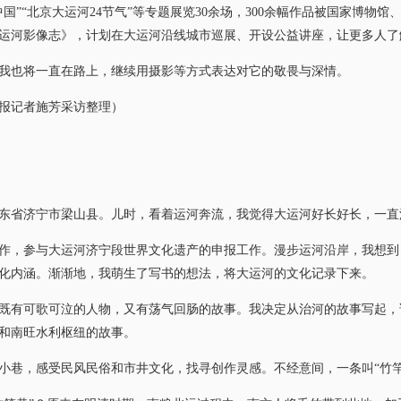
“北京大运河24节气”等专题展览30余场，300余幅作品被国家博物
运河影像志》，计划在大运河沿线城市巡展、开设公益讲座，让更多人了
也将一直在路上，继续用摄影等方式表达对它的敬畏与深情。
报记者施芳采访整理）
东省济宁市梁山县。儿时，看着运河奔流，我觉得大运河好长好长，一直
作，参与大运河济宁段世界文化遗产的申报工作。漫步运河沿岸，我想到
化内涵。渐渐地，我萌生了写书的想法，将大运河的文化记录下来。
有可歌可泣的人物，又有荡气回肠的故事。我决定从治河的故事写起，
和南旺水利枢纽的故事。
巷，感受民风民俗和市井文化，找寻创作灵感。不经意间，一条叫“竹竿