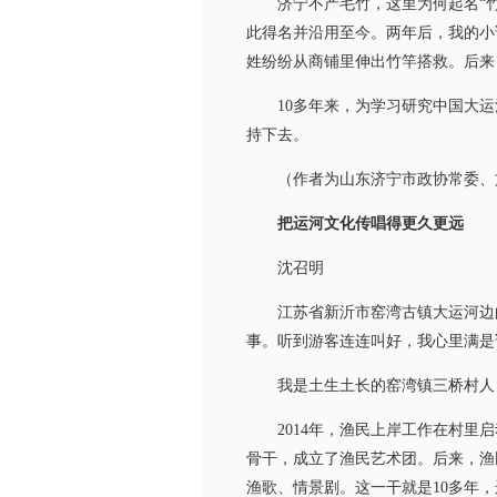
济宁不产毛竹，这里为何起名“竹竿
此得名并沿用至今。两年后，我的小
姓纷纷从商铺里伸出竹竿搭救。后来
10多年来，为学习研究中国大运
持下去。
（作者为山东济宁市政协常委、文
把运河文化传唱得更久更远
沈召明
江苏省新沂市窑湾古镇大运河边的
事。听到游客连连叫好，我心里满是
我是土生土长的窑湾镇三桥村人，
2014年，渔民上岸工作在村里启
骨干，成立了渔民艺术团。后来，渔
渔歌、情景剧。这一干就是10多年