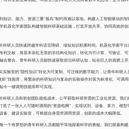
知识、能力、资源三重“孤岛”制约而难以落地。构建人工智能驱动的智
学机器化学家团队构建智能科研基础设施，打造开放共享、协同高效的创
科研人员快速跨越学科语言障碍、缩短知识积累时间。机器化学家平台就是
专利文献，将原本杂乱无章的非结构化知识，转化为可计算、可验证、可
融合整合。青年科研人员能快速获取前沿科研认知，站在巨人的肩膀上开
实验室的“隐性知识”转化为可复制、可迁移的数字能力，让青年科研人
aw“龙虾”技能库，将繁杂的科研知识与复杂的实验操作封装为标准化、可
如今一键调用技能库即可实现。
年科研人员和初创团队能低成本、公平获取科研所需的工业化资源。我们
，打造了一张人人可随时调用的“资源电网”，实现试剂、设备、算力、模
设备、建设实验室，可根据自身需求调用资源，创新的成本大幅降低。
个有梦想的青年科研人员都能平等地探索科学的奥秘。我们探索构建从0