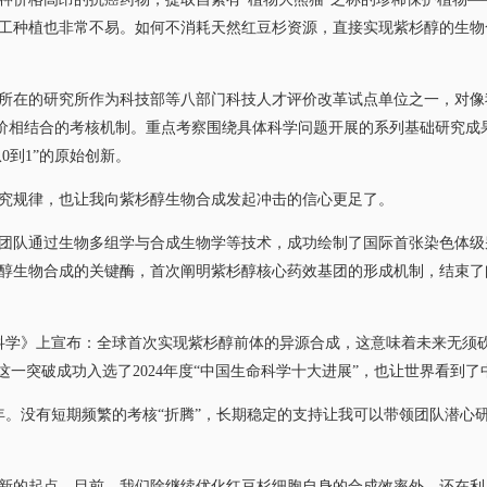
工种植也非常不易。如何不消耗天然红豆杉资源，直接实现紫杉醇的生物合
在的研究所作为科技部等八部门科技人才评价改革试点单位之一，对像
”评价相结合的考核机制。重点考察围绕具体科学问题开展的系列基础研究成
0到1”的原始创新。
规律，也让我向紫杉醇生物合成发起冲击的信心更足了。
团队通过生物多组学与合成生物学等技术，成功绘制了国际首张染色体级
醇生物合成的关键酶，首次阐明紫杉醇核心药效基团的形成机制，结束了
科学》上宣布：全球首次实现紫杉醇前体的异源合成，这意味着未来无须
这一突破成功入选了2024年度“中国生命科学十大进展”，也让世界看到
没有短期频繁的考核“折腾”，长期稳定的支持让我可以带领团队潜心
的起点。目前，我们除继续优化红豆杉细胞自身的合成效率外，还在利