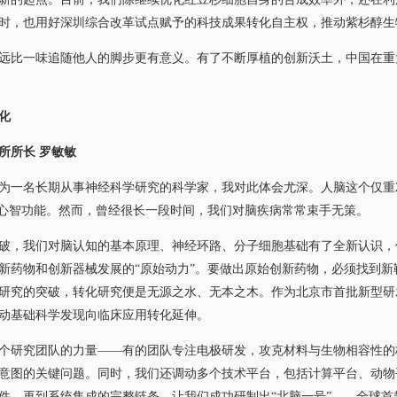
时，也用好深圳综合改革试点赋予的科技成果转化自主权，推动紫杉醇生
比一味追随他人的脚步更有意义。有了不断厚植的创新沃土，中国在重
化
所所长 罗敏敏
名长期从事神经科学研究的科学家，我对此体会尤深。人脑这个仅重2斤
部心智功能。然而，曾经很长一段时间，我们对脑疾病常常束手无策。
，我们对脑认知的基本原理、神经环路、分子细胞基础有了全新认识，
新药物和创新器械发展的“原始动力”。要做出原始创新药物，必须找到新
研究的突破，转化研究便是无源之水、无本之木。作为北京市首批新型研
动基础科学发现向临床应用转化延伸。
研究团队的力量——有的团队专注电极研发，攻克材料与生物相容性的
意图的关键问题。同时，我们还调动多个技术平台，包括计算平台、动物
件、再到系统集成的完整链条，让我们成功研制出“北脑一号”——全球首款