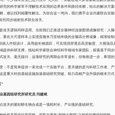
研究的科学家常不理解技术应用的边界条件和路径依赖，给出的解决方案
赖，难以找到颠覆性解法。为弥合这一鸿沟，我们携手企业共建联合实验
，依托同步辐射技术联合攻关。
攻关逻辑同样适用。当前我们正推进全脑神经连接图谱成像研究：人脑
。要在大尺度样本上实现亚微米乃至纳米级的全脑高分辨成像，精准绘制神
新插入件组设计，采用超长物源距，可实现强穿透且高灵敏度、大视场且高
域提供科研支撑。线站科学家联合神经科学领域专家团队，探索基于同步
式攻关。毫无疑问，这项研究的周期会非常漫长，但每推进一步，希望的
：不是简单提供一束光或一个实验平台，更关键的是与科研工作者、产
这是重大科技基础设施加速基础研究突破、助力高精产业升级的根本方式
”
业基因组研究所研究员 闫建斌
攻关的紫杉醇生物合成是一项耗时长、产出慢的基础研究。
价格高昂的抗癌药物，提取自素有“植物大熊猫”之称的珍稀保护植物—