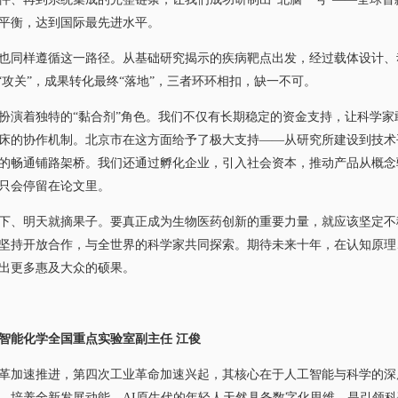
平衡，达到国际最先进水平。
同样遵循这一路径。从基础研究揭示的疾病靶点出发，经过载体设计、
“攻关”，成果转化最终“落地”，三者环环相扣，缺一不可。
演着独特的“黏合剂”角色。我们不仅有长期稳定的资金支持，让科学家
床的协作机制。北京市在这方面给予了极大支持——从研究所建设到技术
的畅通铺路架桥。我们还通过孵化企业，引入社会资本，推动产品从概念
只会停留在论文里。
、明天就摘果子。要真正成为生物医药创新的重要力量，就应该坚定不
坚持开放合作，与全世界的科学家共同探索。期待未来十年，在认知原理
出更多惠及大众的硕果。
智能化学全国重点实验室副主任 江俊
加速推进，第四次工业革命加速兴起，其核心在于人工智能与科学的深
，培养全新发展动能。AI原生代的年轻人天然具备数字化思维，是引领