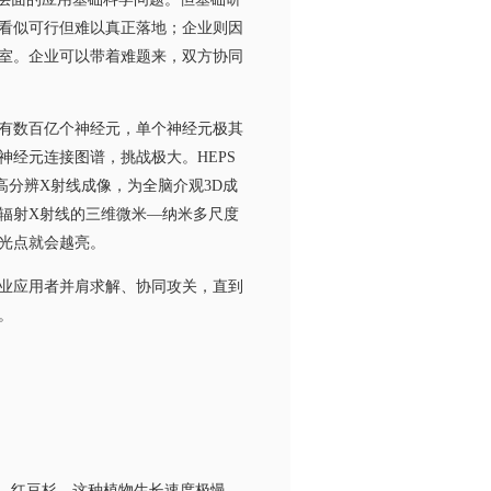
看似可行但难以真正落地；企业则因
室。企业可以带着难题来，双方协同
有数百亿个神经元，单个神经元极其
经元连接图谱，挑战极大。HEPS
分辨X射线成像，为全脑介观3D成
辐射X射线的三维微米—纳米多尺度
光点就会越亮。
业应用者并肩求解、协同攻关，直到
。
—红豆杉。这种植物生长速度极慢，