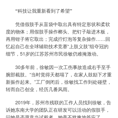
“科技让我重新看到了希望”
凭借假肢手从盲袋中取出具有特定形状和柔软
度的物体；用假肢手操作榔头、把钉子敲进木板，
再用钳子将它取出；完成拧灯泡等复杂操作……回
忆起自己在全球辅助技术竞赛“上肢义肢”组夺冠的
细节，51岁的江苏苏州市民徐敏仍难掩激动。
30多年前，徐敏因一次工伤事故造成右手至手
腕部截肢。“当时觉得天都塌了，在家人鼓励下才重
新振作起来。”工厂倒闭后，徐敏找工作到处碰壁，
转而自己创业，经历几番风雨。
2019年，苏州市残联的工作人员找到徐敏，告
诉她东南大学的团队正在研发可以活动的假肢手，
问她是否愿意当试戴者，她毫不犹豫地答应了。