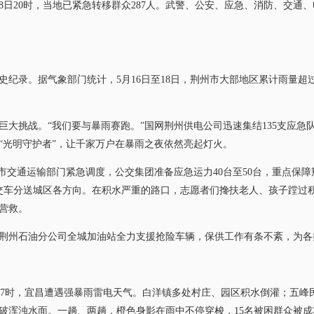
日20时，当地已紧急转移群众287人。武警、公安、应急、消防、交通
录。据气象部门统计，5月16日至18日，荆州市大部地区累计雨量超过3
挑战。“我们要与暴雨赛跑。”国网荆州供电公司迅速集结135支应急队伍
“光明守护者”，让千家万户在暴雨之夜依然亮起灯火。
交通运输部门紧急调度，公交集团准备应急运力40台至50台，重点保障荆
公交车分送城区各方向。在积水严重的路口，志愿者们搀扶老人、孩子蹚过
营救。
州石油分公司全城加油站全力支援抢险车辆，保供工作有条不紊，为各
至18日7时，宜昌遭遇强暴雨雷电天气。白洋镇多处村庄、园区积水倒灌；五
破浑浊水面。一趟、两趟，橙色身影在雨中不停穿梭，15名被困群众被成