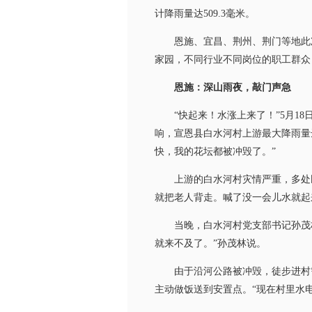
计降雨量达509.3毫米。
恩施、宜昌、荆州、荆门等地此次
家园，不同行业不同岗位的职工群众
恩施：深山雨夜，敲门声急
“快起来！水涨上来了！”5月18
响，宣恩县白水河村上游最大降雨量
快，我的花坛都被冲毁了。”
上游的白水河村灾情严重，多处民
就把老人背走。喊了没一会儿水就起
当晚，白水河村党支部书记孙茂林
就来不及了。”孙茂林说。
由于沿河公路被冲毁，徒步进村需
主动做饭送到安置点。“现在村里水