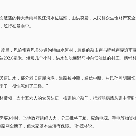
遭遇的特大暴雨导致江河水位猛涨，山洪突发，人民群众生命财产安全
，逆行在暴雨中。
日凌晨，恩施州宣恩县沙道沟镇白水河村，急促的敲击声与呼喊声穿透雨幕。
达292.6毫米。短短几个小时，洪水如脱缰野马冲向低洼处的村庄。药铺
房进水，部分老旧房屋垮塌，道路被冲毁，通信中断。村民孙照明回忆：
来了，很快淹到了二楼。”
带领一支十五六人的党员队伍，挨家挨户敲门，把老弱病残从家中背到集
要3小时。当地政府组织人力，分三批将干粮、应急电源、手电等物资搬
电路网全断了，但大家基本生活有保障。”孙茂林说。