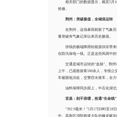
相关部门的数据显示，截至5月18
抢修。
荆州：突破极值，全城保运转
在荆州，这场暴雨刷新了气象历史纪
量突破有气象记录以来历史极值。
持续的极端降雨给能源供应带来巨大
在防汛保电一线。正是这些风雨中的
交通是城市运转的“血脉”。荆州市
上午，已疏散旅客500余人，专线
车被困低洼处，交警蹚水推车，全力
油料保障同步跟上，中石化湖北荆
宜昌：刻不容缓，抢通“生命线”
“392.9毫米！”5月17日8时
中。高新区消防救援大队的橡皮艇划