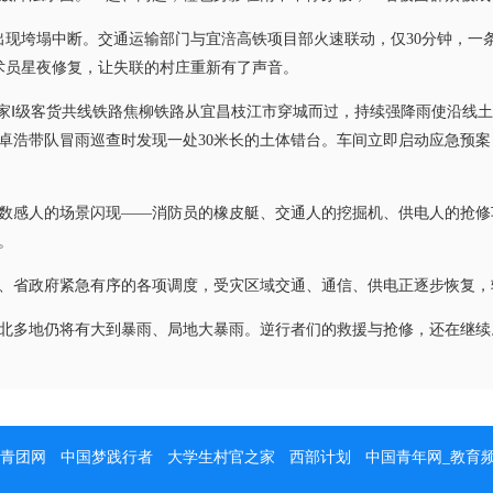
现垮塌中断。交通运输部门与宜涪高铁项目部火速联动，仅30分钟，一条
技术员星夜修复，让失联的村庄重新有了声音。
Ⅰ级客货共线铁路焦柳铁路从宜昌枝江市穿城而过，持续强降雨使沿线土
卓浩带队冒雨巡查时发现一处30米长的土体错台。车间立即启动应急预案
感人的场景闪现——消防员的橡皮艇、交通人的挖掘机、供电人的抢修
。
省政府紧急有序的各项调度，受灾区域交通、通信、供电正逐步恢复，
北多地仍将有大到暴雨、局地大暴雨。逆行者们的救援与抢修，还在继续
青团网
中国梦践行者
大学生村官之家
西部计划
中国青年网_教育