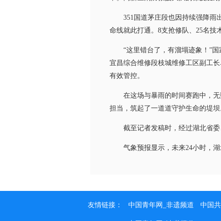
351国道茅庄段也因持续强降雨出
命线就此打通。8支抢修队、25名
“这里错台了，有溜塌迹象！”国家
宜昌综合维修段枝城维修工区副工长
有效管控。
在这场与暴雨的时间赛跑中，无数
担当，筑起了一道道守护生命的堤坝
截至记者发稿时，经过湖北省委、
气象预报显示，未来24小时，湖
友情链接：
中国青年网_非遗频道
中国共