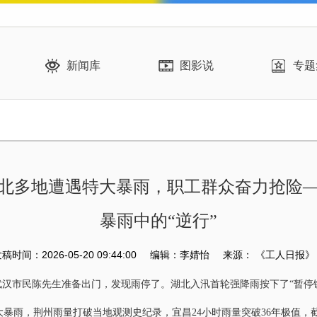
新闻库
图影说
专题
北多地遭遇特大暴雨，职工群众奋力抢险
暴雨中的“逆行”
稿时间：2026-05-20 09:44:00
编辑：李婧怡
来源：
《工人日报》
武汉市民陈先生准备出门，发现雨停了。湖北入汛首轮强降雨按下了“暂停
雨，荆州雨量打破当地观测史纪录，宜昌24小时雨量突破36年极值，截