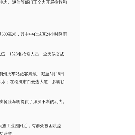
、电力、通信等部门正全力开展搜救和
00毫米，其中中心城区24小时降雨
、1523名抢修人员，全天候奋战
州火车站旅客疏散。截至5月18日
积水；在松滋市白云边大道，多辆轿
类抢险车辆提供了源源不断的动力。
峰民族工业园附近，有群众被困洪流
功营救。