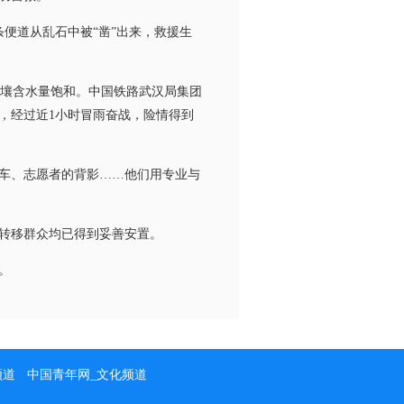
便道从乱石中被“凿”出来，救援生
壤含水量饱和。中国铁路武汉局集团
，经过近1小时冒雨奋战，险情得到
车、志愿者的背影……他们用专业与
转移群众均已得到妥善安置。
。
频道
中国青年网_文化频道