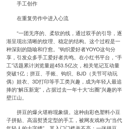
手工创作
在重复劳作中进入心流
“一团无序的、柔软的线，通过双手的引导，逐
渐呈现出清晰的纹理、稳定的结构。这个过程是一
种深刻的隐喻和疗愈。”钩织爱好者YOYO这句分
享，引发众多手工爱好者共鸣。在小红书平台，“手
工”话题累计浏览量超453.5亿次，相关笔记互动量
突破1亿；拼豆、手账、钩织、BJD（关节可动玩
偶）娃衣、3D打印等手工类兴趣，成为年轻人最追
捧的“解压新宠”，占据过去一年十大“出圈”兴趣的半
壁江山。
拼豆的爆火堪称现象级。这种由彩色塑料小豆
子拼贴、高温熨烫定型的手工，被网友戏称为“当代
年轻人的十字绣”。其入门门槛并不高：一张拼豆