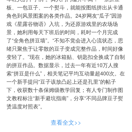
板、一包豆子、一个熨斗，就能按图纸拼出从卡通
角色到风景图案的各类作品。24岁网友“瓜子”因游
戏《星露谷物语》入坑，为还原游戏里的农场场
景，她利用每天下班后的时间，耗时一个月完成
了“全角色拼豆墙”。“不知不觉会进入心流状态，思
绪只聚焦于让零散的豆子变成完整作品，时间好像
变轻了。”现在，她的冰箱贴、钥匙扣全换成了自制
的拼豆作品。数据显示，过去一年有近10万人搜
索“拼豆是什么”，相关笔记平均互动量超400次。在
一个新手提问“豆子该放凸起上还是孔里”的帖子
下，收获数十条保姆级教学回复；有人专门制作图
文教程标注“新手避坑指南”，分享“不同品牌豆子熨
烫温度对照表”。
钩织则以“随地大小钩”的灵活性圈粉无数。咖
查看全文>>
啡馆里、出差途中，年轻人揣着一团毛线、一对钩