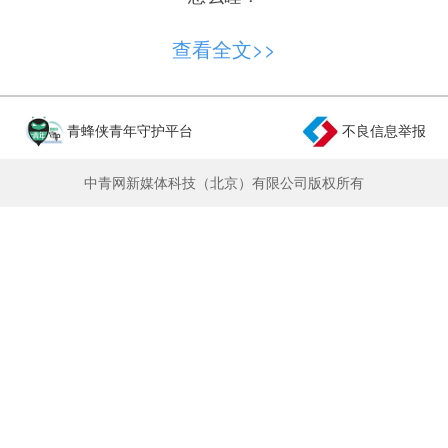
如何稳住心态？
查看全文>>
收好这份实用“锦囊”
青蜂侠青年守护平台
不良信息举报
稳稳迎接高考
中青网新媒体科技（北京）有限公司版权所有
↓↓↓
考前饮食：这样吃更有“战斗力”
国家卫生健康委建议，
考前饮食要把好“入口
建议考生在考试期间尽量
关”。
在家里或者学校食
就餐，如果需要在外面吃饭的话，应该选择正规
堂
的、证照齐全的餐饮单位就餐。
其次要
考生的体力和脑力消
保持充足的营养。