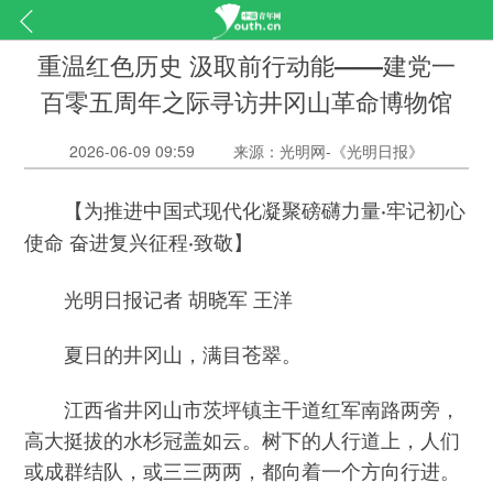
重温红色历史 汲取前行动能——建党一
百零五周年之际寻访井冈山革命博物馆
2026-06-09 09:59
来源：光明网-《光明日报》
【为推进中国式现代化凝聚磅礴力量·牢记初心
使命 奋进复兴征程·致敬】
光明日报记者 胡晓军 王洋
夏日的井冈山，满目苍翠。
江西省井冈山市茨坪镇主干道红军南路两旁，
高大挺拔的水杉冠盖如云。树下的人行道上，人们
或成群结队，或三三两两，都向着一个方向行进。