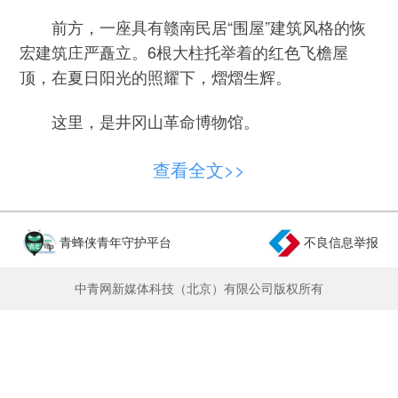
前方，一座具有赣南民居“围屋”建筑风格的恢
宏建筑庄严矗立。6根大柱托举着的红色飞檐屋
顶，在夏日阳光的照耀下，熠熠生辉。
这里，是井冈山革命博物馆。
沿着红色花岗岩铺就的“革命之路”拾级而上，
查看全文>>
穿过博物馆的入口——“革命之门”，走进博物馆序
厅，迎面映入眼帘的是一幅由实景和巨幅油画构成
的艺术造型——井冈主峰五指峰。山峰下方，矗立
青蜂侠青年守护平台
不良信息举报
着一尊醒目的雕塑：一团耀眼的火焰，定格在八角
楼的老式油灯上；油灯底座刻着八个遒劲大字“星星
中青网新媒体科技（北京）有限公司版权所有
之火，可以燎原”。
“1927年10月，毛泽东同志率领工农革命军第
一师第一团到达井冈山，创建了全国第一个农村革