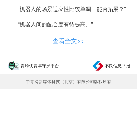
“机器人的场景适应性比较单调，能否拓展？”
“机器人间的配合度有待提高。”
…………
查看全文>>
会前，智能焊接班班长刘志鹏拿着笔记本走遍
车间，挨个问焊工：“你对智能化操作有什么想
青蜂侠青年守护平台
不良信息举报
法？”一条条建议被他带上会议桌。
中青网新媒体科技（北京）有限公司版权所有
放在3年前，这样的场景，刘志鹏想都不敢
想。
冷作分厂承担着大型水电、核电装备的关键部
件焊接任务。过去，焊接全靠人工完成，焊工们需
要穿着密不透风的隔热服，蹲在加热到150摄氏度
的工件旁作业。人难受，质量和效率也难保障。人