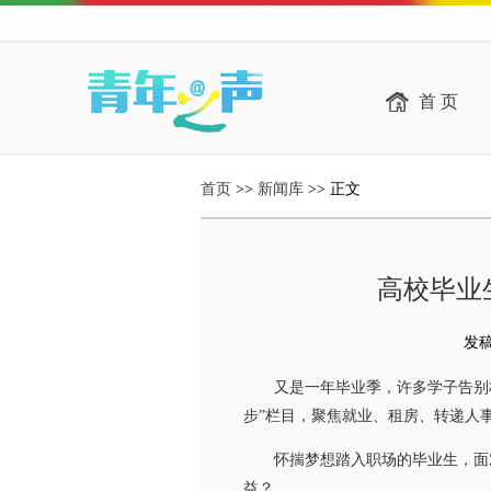
首 页
首页
>>
新闻库
>> 正文
高校毕业
发稿时
又是一年毕业季，许多学子告别校园
步”栏目，聚焦就业、租房、转递人
怀揣梦想踏入职场的毕业生，面对
益？