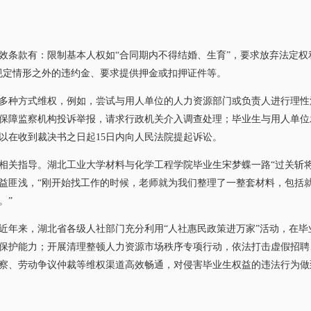
款有：限制基本人权如“合同期内不得结婚、生育”，要求放弃法定权利
规定情形之外的违约金、要求提供押金或扣押证件等。
种方式维权，例如，尝试与用人单位的人力资源部门或负责人进行理性
保障监察机构投诉举报，请求行政机关介入调查处理；毕业生与用人单位
以在收到裁决书之日起15日内向人民法院提起诉讼。
关指导。湖北工业大学材料与化学工程学院毕业生宋梦蝶一路“过关斩将
益匪浅，“刚开始找工作的时候，老师就为我们整理了一整套材料，包括
。”
年来，湖北省各级人社部门充分利用“人社惠民政策进万家”活动，在毕
保护能力；开展清理整顿人力资源市场秩序专项行动，依法打击虚假招聘、
察、劳动争议仲裁等维权渠道高效畅通，对侵害毕业生权益的违法行为做