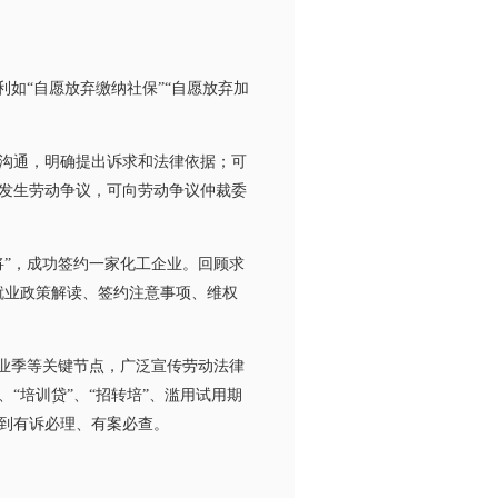
如“自愿放弃缴纳社保”“自愿放弃加
沟通，明确提出诉求和法律依据；可
发生劳动争议，可向劳动争议仲裁委
”，成功签约一家化工企业。回顾求
就业政策解读、签约注意事项、维权
业季等关键节点，广泛宣传劳动法律
“培训贷”、“招转培”、滥用试用期
到有诉必理、有案必查。