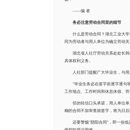
——编 者
务必注意劳动合同里的细节
什么是劳动合同？湖北工业大学就业
同为劳动者与用人单位为确立劳动关
湖北省人社厅劳动关系处处长韩红
具体权利义务。
人社部门提醒广大毕业生，与用人
“毕业生务必在签字前逐字逐句审
工作地点、工作时间和休息休假、劳
切勿轻信口头承诺，用人单位单方
糊的合同不加审查就签字，将为日后
还要警惕“阴阳合同”，即一份低
维权时举证困难。