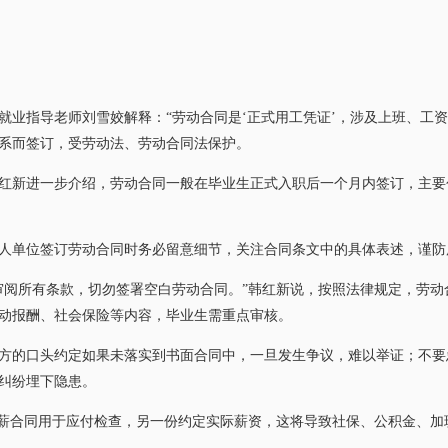
指导老师刘雪姣解释：“劳动合同是‘正式用工凭证’，涉及上班、工资
系而签订，受劳动法、劳动合同法保护。
新进一步介绍，劳动合同一般在毕业生正式入职后一个月内签订，主要
单位签订劳动合同时务必留意细节，关注合同条文中的具体表述，谨防
阅所有条款，切勿签署空白劳动合同。”韩红新说，按照法律规定，劳动
动报酬、社会保险等内容，毕业生需重点审核。
的口头约定如果未落实到书面合同中，一旦发生争议，难以举证；不要
纠纷埋下隐患。
薪合同用于应付检查，另一份约定实际薪资，这将导致社保、公积金、加