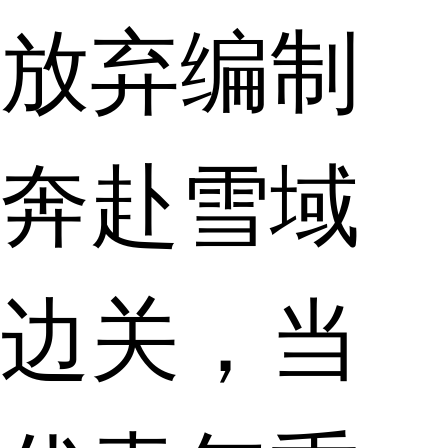
放弃编制
奔赴雪域
边关，当