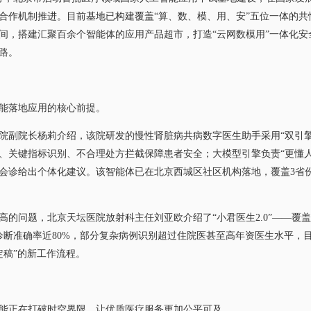
合作机制推进。目前基地已构建覆盖“算、数、模、用、安”五位一体的共性
间，搭建汇聚百余个智能体的应用产品超市，打造“云网数模用”一体化安
路。
能落地应用的核心前提。
院长杨莉介绍，该院研发的慢性肾脏病共病数字医生助手采用“双引擎”
、关键指标识别、不合理处方拦截保障患者安全；大模型引擎负责“更懂人
会诊给出个体化建议。该智能体已在北京西城区社区机构落地，覆盖3省
问题，北京天坛医院放射科主任刘亚欧介绍了“小君医生2.0”——覆盖
断准确率近80%，部分复杂病例识别超过住院医甚至高年资医生水平，目
定稿”的新工作流程。
正在打破时空界限，让优质医疗服务更加公平可及。