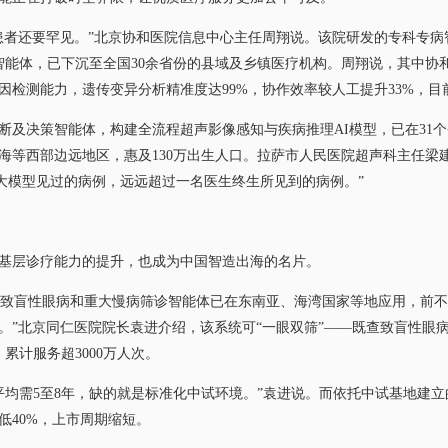
者还要罕见。”北京协和医院信息中心主任周翔说。该院研发的专科专病
个智能体，已下沉至全国30余省份的县域及乡镇医疗机构。周翔说，其中协
检测能力，遗传变异分析精准度达99%，协作效率较人工提升33%，目前
决策智能体，构建全流程超声影像感知与疾病推理AI模型，已在31个省
海等西部边远地区，惠及130万出生人口。拉萨市人民医院超声科主任梁建
些大模型见过的病例，远远超过一名医生终生所见到的病例。”
层诊疗能力的提升，也成为中国智造出海的名片。
致盲性眼病和重大慢病筛诊智能体已在东南亚、海湾国家等地应用，前不
。”北京同仁医院院长袁进介绍，该系统可“一眼双筛”——既查致盲性眼
，累计服务超3000万人次。
均需5至8年，缺的就是标准化中试环境。”袁进说。而依托中试基地建立
低40%，上市周期缩短。