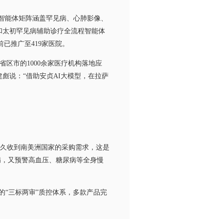
智能体矩阵涵盖罕见病、心肺影像、
和太初罕见病辅助诊疗全流程智能体
已推广至419家医院。
区市的1000余家医疗机构落地应
彪说：“借助安贞AI大模型，在拉萨
久收到南美洲国家的采购需求，这是
病，又预警高血压、糖尿病等全身慢
的“三标两审”质控体系，多款产品完