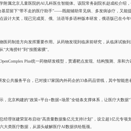
属北京儿童医院的AI儿科医生智能体。该院常务副院长赵成松介绍，针
给基层留下“带不走的医疗助手”——既能辅助常见病、多发病诊疗，又能
点设计大奖，现已完成英、俄、法语等多语种版本研发，俄语版已在今年
医药制造方向发挥重要作用。从药物发现到临床前研究，从临床试验到新
“大海捞针”到“按图索骥”。
nComplex Plus统一药物研发模型，贯通靶点发现、结构预测、亲
发公共服务平台，已对接17家国内外药企的33条药品管线，其中智能患者
北京构建的“政策+平台+数据+场景”全链条支撑体系，让医疗大数据“
理张建荣宣布启动“高质量数据集亿元支持计划”，设立超1亿元专项
等六大类医疗数据，从源头破解医疗AI数据供给瓶颈。