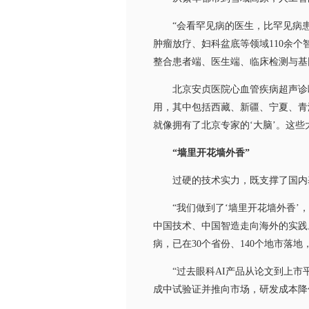
“会看罕见病的医生，比罕见病患
肿瘤放疗、妇科盆底等领域110余
整合患者端、医生端、临床检测与基因
北京安贞医院心血管疾病超声诊断及
用，其中包括西藏、新疆、宁夏、青
就像拥有了北京专家的‘大脑’。这
“墙里开花墙外香”
过硬的技术实力，既支撑了国内基
“我们做到了‘墙里开花墙外香’，
中国技术、中国智造走向海外的实践
病，已在30个省份、140个地市落地
“过去眼科AI产品从论文到上市平
成中试验证并推向市场，研发成本降