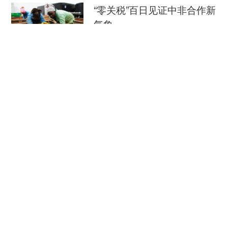
生命力。”
“零关税”百日见证中非合作新
气象
699文化创意园原为江西华安针织总厂，胡年
福在厂里工作了近30年，见证了工厂的兴衰起落
新华社
08-08
——
外媒：外贸强劲增长凸显中
在江西华安针织总厂历史陈列馆，展柜里一件
国经济韧性
颇具设计感的涤棉交织花瓶领女衫尤为显眼，旁边
总台环球资讯广播
08-08
的标签写着“国家质量银质奖获奖产品”。胡年福讲
起工厂曾经的辉煌：“一度是江西最大的国有针织企
消费新图景｜跨界融合拉长
业……”
夏日经济消费链条
陈列馆第三展厅，墙上一组厂区照片呈现的却
新华社
08-08
是另一番景象，人去楼空、破败不堪——2000年，
江西华安针织总厂停产，部分老厂房陆续被出租。
瞭望·治国理政纪事｜打造世界级海洋港口群
《瞭望》
08-08
原江西华安针织总厂位于南昌青山湖区上海路