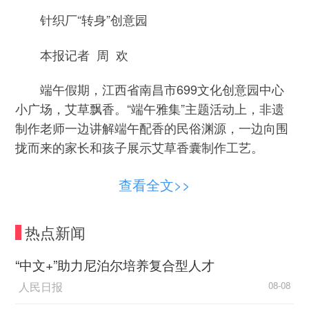
针织厂“转身”创意园
本报记者 周 欢
端午假期，江西省南昌市699文化创意园中心
小广场，艾草飘香。“端午雅集”主题活动上，非遗
制作老师一边讲解端午配香的民俗渊源，一边向围
拢而来的家长和孩子展示艾草香囊制作工艺。
红砖老厂房间，游客越聚越多。“有历史美，也
查看全文>>
有现代感，这个假期来得值！”南昌市民李静说。
热点新闻
到了傍晚时分，夕阳透过茂密的香樟树，洒下
斑驳的光影。饭后，76岁的市民胡年福走进创意
“中文+”助力尼泊尔培养复合型人才
园，看着一幢幢熟悉的老厂房，忍不住感叹：“当年
人民日报
08-08
停产的时候没想到厂子还能留下来，并焕发出新的