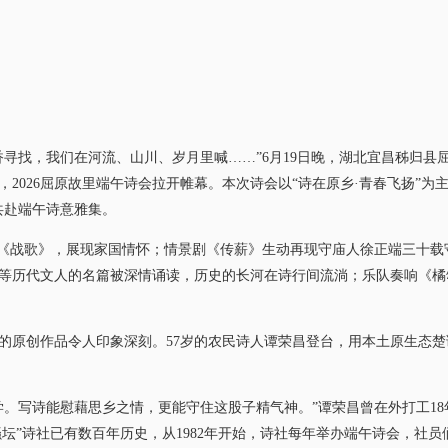
找，我们在河流、山川、岁月里喊……”6月19日晚，湖北宜昌秭归县屈
2026屈原故里端午诗会拉开帷幕。本次诗会以“诗在原乡·青春飞扬”为主题
共赴端午诗意雅集。
《战歌》，展现家国情怀；情景剧《传薪》生动再现守庙人徐正端三十载
等历代文人的名篇被深情诵读，历史的长河在诗行间流淌；乐队奏响《橘
原创作品令人印象深刻。57岁的农民诗人谭荣昌登台，用本土原生态楚
写诗能慰藉思乡之情，更能守住这股子精气神。”谭荣昌曾在外打工18年
骚坛”诗社已有数百年历史，从1982年开始，诗社每年举办端午诗会，社