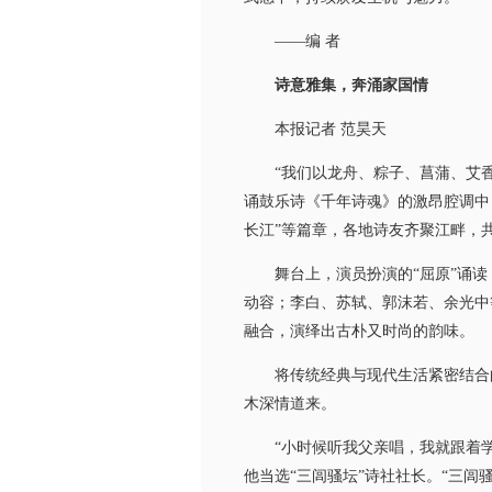
——编 者
诗意雅集，奔涌家国情
本报记者 范昊天
“我们以龙舟、粽子、菖蒲、艾香寻
诵鼓乐诗《千年诗魂》的激昂腔调中，
长江”等篇章，各地诗友齐聚江畔，
舞台上，演员扮演的“屈原”诵读
动容；李白、苏轼、郭沫若、余光中
融合，演绎出古朴又时尚的韵味。
将传统经典与现代生活紧密结合的
木深情道来。
“小时候听我父亲唱，我就跟着学。
他当选“三闾骚坛”诗社社长。“三闾