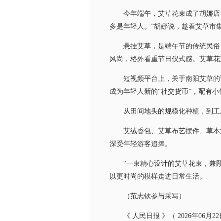
今年端午，艾草花束成了胡娜店里的
多是年轻人。”胡娜说，趁着艾草市
悬挂艾草，是端午节的传统民俗，
风尚，格外看重节日仪式感。艾草花
短视频平台上，关于南阳艾草的话
成为年轻人新的“社交货币”，配有
从田间地头的规模化种植，到工厂车
艾绒香包、艾草布艺摆件、草本洗
深受年轻游客追捧。
“一束精心设计的艾草花束，兼顾
以更时尚的模样走进日常生活。
（范志钦参与采写）
《 人民日报 》（ 2026年06月22日