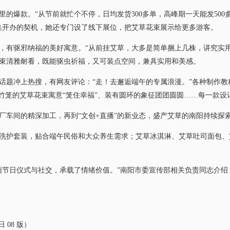
爆款。“从节前就忙个不停，日均发货300多单，高峰期一天能发500
集开办的契机，她还专门设了线下展位，把艾草花束展示给更多游客。
有驱邪纳福的美好寓意。“从前挂艾草，大多是简单捆上几株，讲究实用
束清雅耐看，既能驱虫祈福，又可装点空间，兼具实用和美感。
题冲上热搜，有网友评论：“走！去邂逅端午的专属浪漫。”各种制作教
小竹笼的艾草花束寓意“笼住幸福”、装有圆环的象征团团圆圆……每一款设
间的精深加工，再到“文创+直播”的新业态，盛产艾草的南阳持续探
护套装，贴合端午民俗和大众养生需求；艾草冰淇淋、艾草吐司面包、
节日仪式与社交，承载了情绪价值。”南阳市委宣传部相关负责同志介绍
 08 版）