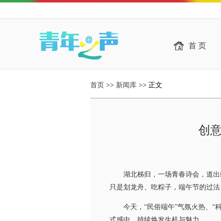
首 页
首页
>>
新闻库
>> 正文
创意
湖北秭归，一场青春诗会，道出端
只是划龙舟、吃粽子，端午节的过法
今天，“民俗端午”气氛火热、“科
式感中，持续焕发生机与魅力。