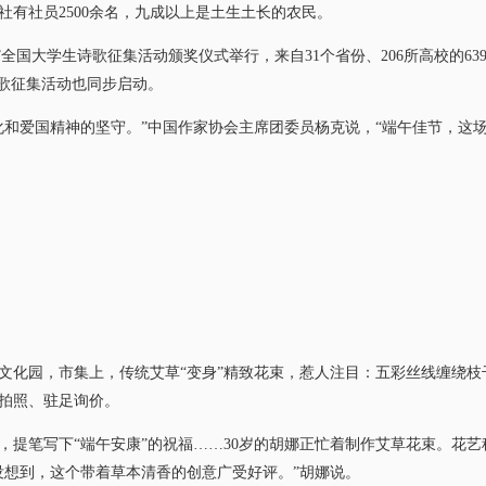
社有社员2500余名，九成以上是土生土长的农民。
国大学生诗歌征集活动颁奖仪式举行，来自31个省份、206所高校的6
诗歌征集活动也同步启动。
爱国精神的坚守。”中国作家协会主席团委员杨克说，“端午佳节，这
化园，市集上，传统艾草“变身”精致花束，惹人注目：五彩丝线缠绕枝
拍照、驻足询价。
笔写下“端午安康”的祝福……30岁的胡娜正忙着制作艾草花束。花艺
没想到，这个带着草本清香的创意广受好评。”胡娜说。