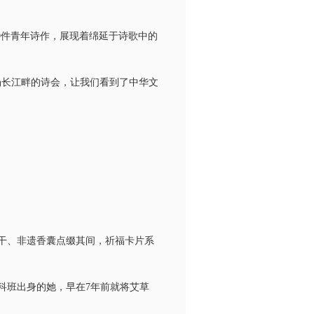
39件青年诗作，展现着绵延于诗歌中的
场长江畔的诗会，让我们看到了中华文
干、非遗香囊点缀其间，祈福卡片系
科班出身的她，早在7年前就将艾草