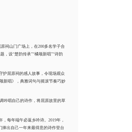
原祠山门广场上，在200多名学子合
，设“楚韵传承”“橘颂新唱”“诗韵
守护屈原祠的感人故事，令现场观众
颂新唱》，典雅词句与摇滚节奏巧妙
调吟唱自己的诗作，将屈原故里的草
，每年端午必返乡吟诗。2019年，
员们捧出自己一年来最得意的诗作登台