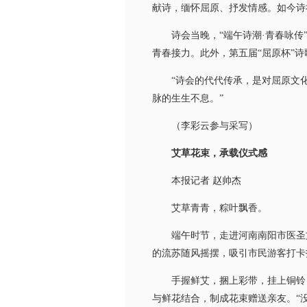
献诗，缅怀屈原、抒发情感。如今诗
诗会当晚，“端午诗潮·青春咏传”全
青春接力。此外，第五届“屈原杯”
“诗会的代代传承，是对屈原文化和
脉的生生不息。”
（李彩云参与采写）
艾草花束，承载仪式感
本报记者 赵帅杰
艾草青青，粽叶飘香。
端午时节，走进河南南阳市医圣文
的流苏随风摇摆，吸引市民游客打卡
手握鲜艾，捆上彩带，挂上铜铃，提
与鲜花结合，制成花束赠送亲友。“