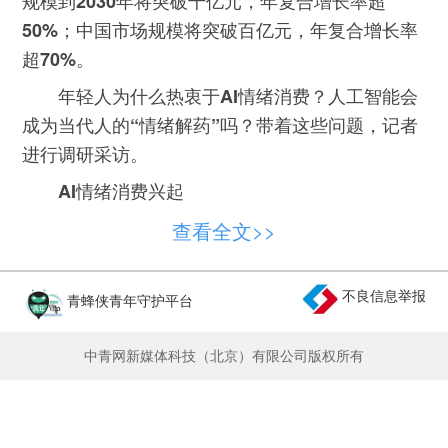
规模到2030年将突破千亿元，年复合增长率超
50%；中国市场规模将突破百亿元，年复合增长率
超70%。
年轻人为什么热衷于AI情绪消费？人工智能会
成为当代人的“情绪解药”吗？带着这些问题，记者
进行调研采访。
AI情绪消费兴起
2026北京亦庄人形机器人半程马拉松赛场上，
查看全文>>
一个身高不足80厘米、攥着奶瓶跌跌撞撞完成比赛
的小机器人在社交平台上收获了很多点赞。不少人
不良信息举报
青蜂侠青年守护平台
期待，这款能够提供情绪价值的陪伴型机器人可以
早日走进千家万户。
中青网新媒体科技（北京）有限公司版权所有
实际上，人工智能技术已经催生出许多情绪消
费领域的新业态。针对儿童，有主打共情对话与互
动喂食的智能玩偶；针对青年人，涌现出许多具备