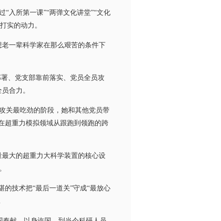
入所第一课”“两弹文化讲堂”“文化
实打实的动力。
老一辈科学家在那么艰苦的条件下
部署、党支部靠前落实、党员全员攻
全员合力。
备攻关最吃劲的阶段，她和其他党员带
在超重力模拟领域从跟跑到领跑的跨
量最大的超重力大科学装置的核心设
。
的技术把“最后一道关”守成“最放心
…
国奉献、以身许国，到当今科研人员