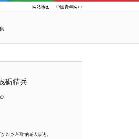
网站地图
中国青年网>>
集
线砺精兵
报》
“以身许国”的感人事迹。