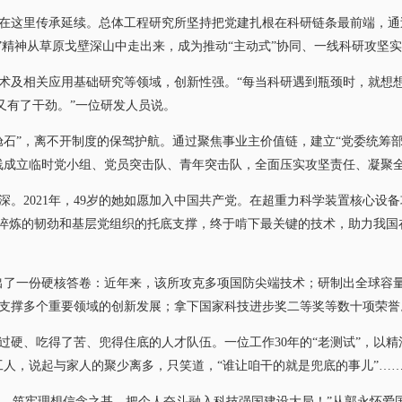
里传承延续。总体工程研究所坚持把党建扎根在科研链条最前端，通过“
星”精神从草原戈壁深山中走出来，成为推动“主动式”协同、一线科研攻坚
及相关应用基础研究等领域，创新性强。“每当科研遇到瓶颈时，就想想
又有了干劲。”一位研发人员说。
”，离不开制度的保驾护航。通过聚焦事业主价值链，建立“党委统筹
线成立临时党小组、党员突击队、青年突击队，全面压实攻坚责任、凝聚
2021年，49岁的她如愿加入中国共产党。在超重力科学装置核心设
化淬炼的韧劲和基层党组织的托底支撑，终于啃下最关键的技术，助力我国
了一份硬核答卷：近年来，该所攻克多项国防尖端技术；研制出全球容
支撑多个重要领域的创新发展；拿下国家科技进步奖二等奖等数十项荣誉
、吃得了苦、兜得住底的人才队伍。一位工作30年的“老测试”，以精湛
工人，说起与家人的聚少离多，只笑道，“谁让咱干的就是兜底的事儿”…
，筑牢理想信念之基，把个人奋斗融入科技强国建设大局！”从郭永怀爱