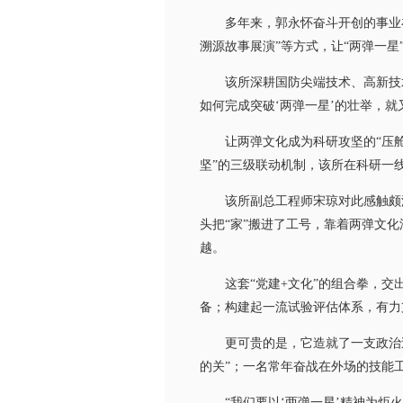
多年来，郭永怀奋斗开创的事业在这
溯源故事展演”等方式，让“两弹一
该所深耕国防尖端技术、高新技术
如何完成突破‘两弹一星’的壮举，就
让两弹文化成为科研攻坚的“压舱石
坚”的三级联动机制，该所在科研一
该所副总工程师宋琼对此感触颇深。
头把“家”搬进了工号，靠着两弹文
越。
这套“党建+文化”的组合拳，交出
备；构建起一流试验评估体系，有力
更可贵的是，它造就了一支政治过硬
的关”；一名常年奋战在外场的技能
“我们要以‘两弹一星’精神为炬火