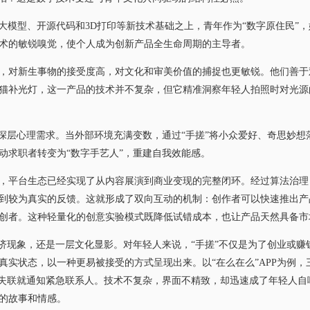
大模型、开源代码和3D打印等新技术基础之上，青年作为“数字原住民”
术的敏锐嗅觉，使个人成为创新产品全生命周期的主导者。
对新生事物的接受度高，对文化和审美价值的捕捉也更敏锐。他们善于
猫补光灯，这一产品的技术并不复杂，但它精准洞察年轻人拍照时对光源
层心理需求。当外部环境充满变数，通过“手搓”将小众爱好、奇思妙想
动求职者转变为“数字手艺人”，重建自我效能感。
平台生态已经实现了从内容展演到商业变现的完整闭环。经过算法治理
到较为真实的反馈。这就形成了双向互动的机制：创作者可以快速推出产
创者。这种轻量化的创意实验模式既降低试错成本，也让产品天然具备市
现象，还是一层文化显影。对年轻人来说，“手搓”不仅是为了创业或赚
真实状态，以一种更易被接受的方式呈现出来。以“在么在么”APP为例，
，失联就通知紧急联系人。技术不复杂，界面不精致，却迅速成了年轻人自
的故事和情感。