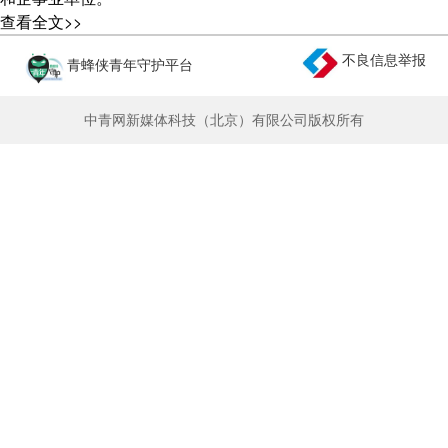
查看全文>>
三、进度安排：
1.作品征集
不良信息举报
青蜂侠青年守护平台
2017年3月28日－5月15日
面向全国青少年进行线上线下多渠道征集。
2.网络投票及专家评审
中青网新媒体科技（北京）有限公司版权所有
2017年5月16日-5月23日
征集截止后，大赛组委会将对所有作品进行初筛确定100部
入围作品并通过中国青年网、团中央“青年之声”平台、活动官网
及官方微博、微信等平台展示和投票。同时邀请相关领域专家组
成专家评委会，对入围作品进行评审，最终结合评选及评审结果
评出获奖作品。
3.颁奖典礼
2017年5月31日
为获奖作品进行颁奖，邀请相关单位领导、获奖作品主创代
表、电影电视领域专家等共同鉴证“耀动青春 青年之声”中国青少
年微视频大赛的丰硕成果。
四、作品主题：
最·青春：展现青少年的梦想、激情、迷茫、感动的励志故